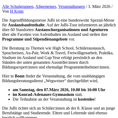
Alle Schulgruppen
,
Allgemeines
,
Veranstaltungen
/
3. März 2026
/
Von
H Keim
Die JugendBildungsmesse JuBi ist eine bundesweite Spezial-Messe
für
Auslandsaufenthalte
. Auf der JuBi-Tour informieren an jährlich
über 60 Standorten
Austauschorganisationen und Agenturen
über alle Facetten von Aufenthalten im Ausland und stellen ihre
Programme und Stipendienangebote
vor.
Die Beratung zu Themen wie High School, Schüleraustausch,
Sprachreisen, Au-Pair, Work & Travel, Freiwilligenarbeit, Praktika,
Studium im Ausland und Gap Year erfolgt persönlich an den
Ständen der unten genannten Aussteller:innen durch
Bildungsexpert:innen und ehemalige Programmteilnehmer:innen.
Hier in
Bonn
findet die Veranstaltung, die vom unabhängigen
Bildungsberatungsdienst „Wegweiser“ durchgeführt wird,
am Samstag, den 07.März 2026, 10.00 bis 16:00 Uhr
im Konrad-Adenauer-Gymnasium
statt.
Die Teilnahme an der Veranstaltung ist
kostenlos
!
Die JuBi richtet sich an Schüler:innen ab der 8. Klasse und an junge
Berufstätige und Studierende. Eltern und Lehrende sind ebenso
herzlich willkommen.