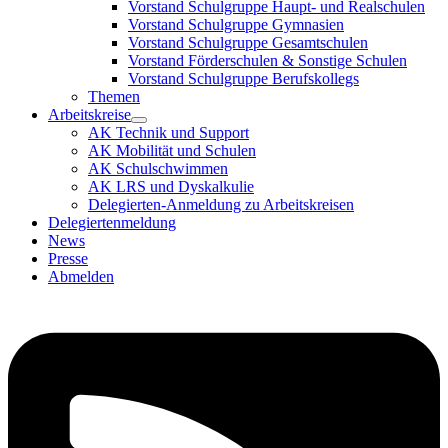
Vorstand Schulgruppe Haupt- und Realschulen
Vorstand Schulgruppe Gymnasien
Vorstand Schulgruppe Gesamtschulen
Vorstand Förderschulen & Sonstige Schulen
Vorstand Schulgruppe Berufskollegs
Themen
Arbeitskreise
AK Technik und Support
AK Mobilität und Schulen
AK Schulschwimmen
AK LRS und Dyskalkulie
Delegierten-Anmeldung zu Arbeitskreisen
Delegiertenmeldung
News
Presse
Abmelden