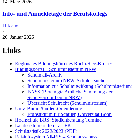
14. März 2026
Info- und Anmeldetage der Berufskollegs
H Keim
·
20. Januar 2026
Links
Regionales Bildungsbüro des Rhein-Sieg-Kreises
Bildungsportal – Schulministerium NRW
Schulmail-Archiv
Schulministerium NRW: Schulen suchen
Information zur Schulmitwirkung (Schulministerium)
BASS (Bereinigte Amtliche Sammlung der
Schulvorschriften in NRW)
Übersicht Schulrecht (Schulministerium)
Univ. Bonn: Studien-Orientierung
Frühstudium für Schüler, Universität Bonn
Hochschule BRS: Studienberatung Termine
Landeselternkonferenz LEK
Schulstatistik 2022/2023 (PDF)
Ratsinfosystem All-RIS – Schulausschuss