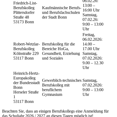
06.02.26:
Friedrich-List-
13:00 –
Berufskolleg
Kaufmännische Berufs-
16:00 Uhr
Plittersdorfer
und Berufsfachschulen
Samstag,
Straße 48
der Stadt Bonn
07.02.26:
53173 Bonn
9:00 – 13:00
Uhr
Freitag,
06.02.2026:
Robert-Wetzlar-
Berufskolleg für die
14.00 –
Berufskolleg
Bereiche HoGa,
17.00 Uhr
Kölnstraße 229
Gesundheit, Erziehung
Samstag,
53117 Bonn
und Soziales
07.02.2026:
9.00 – 12.30
Uhr
Heinrich-Hertz-
Europakolleg
Gewerblich-technisches
Samstag,
der Bundesstadt
Berufskolleg mit
07.02.2026:
Bonn
beruflichem
9:00 – 13:00
Herseler Straße
Gymnasium
Uhr
1
53117 Bonn
Beachten Sie, dass an einigen Berufskollegs eine Anmeldung für
das Schuljahr 2026 / 2027 an diesen Tagen möglich ist!