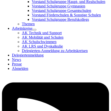
Vorstand Schulgruppe Haupt- und Realschulen
Vorstand Schulgruppe Gymnasien
Vorstand Schulgruppe Gesamtschulen
Vorstand Förderschulen & Sonstige Schulen
Vorstand Schulgruppe Berufskollegs
Themen
Arbeitskreise
AK Technik und Support
AK Mobilität und Schulen
AK Schulschwimmen
AK LRS und Dyskalkulie
Delegierten-Anmeldung zu Arbeitskreisen
Delegiertenmeldung
News
Presse
Abmelden